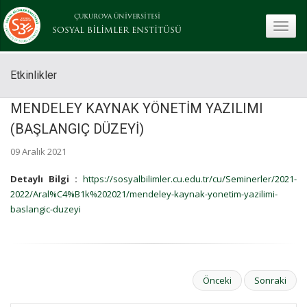
ÇUKUROVA ÜNİVERSİTESİ
toggle
SOSYAL BİLİMLER ENSTİTÜSÜ
Etkinlikler
MENDELEY KAYNAK YÖNETİM YAZILIMI
(BAŞLANGIÇ DÜZEYİ)
09 Aralık 2021
Detaylı Bilgi :
https://sosyalbilimler.cu.edu.tr/cu/Seminerler/2021-
2022/Aral%C4%B1k%202021/mendeley-kaynak-yonetim-yazilimi-
baslangic-duzeyi
Önceki
Sonraki