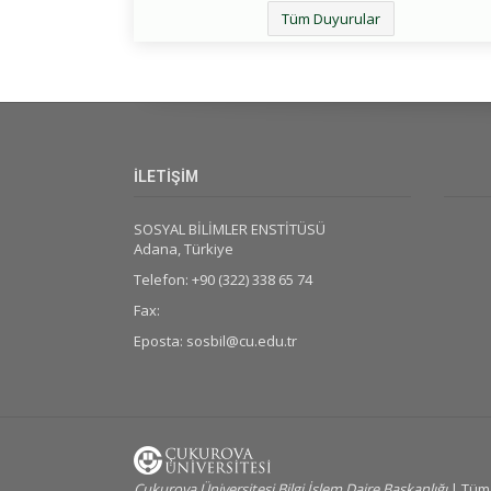
Tüm Duyurular
İLETİŞİM
SOSYAL BİLİMLER ENSTİTÜSÜ
Adana, Türkiye
Telefon: +90 (322) 338 65 74
Fax:
Eposta: sosbil@cu.edu.tr
Cukurova Üniversitesi Bilgi İşlem Daire Başkanlığı
| Tüm 