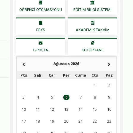
ÖĞRENCİ OTOMASYONU
EĞİTİM BİLGİ SİSTEMİ
EBYS
AKADEMİK TAKVİM
E-POSTA
KÜTÜPHANE
Ağustos 2026
Pts
Salı
Çar
Per
Cuma
Cts
Paz
1
2
3
4
5
7
8
9
6
10
11
12
13
14
15
16
17
18
19
20
21
22
23