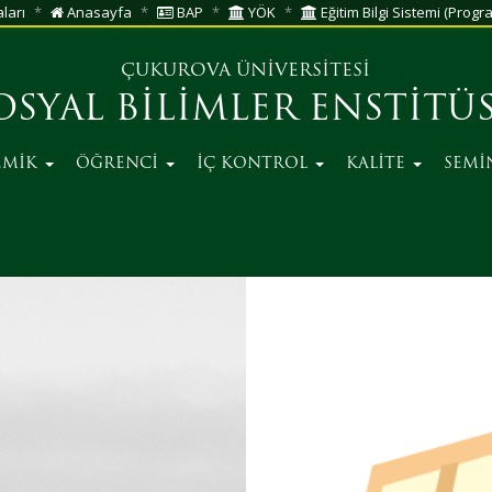
aları
Anasayfa
BAP
YÖK
Eğitim Bilgi Sistemi (Progra
ÇUKUROVA ÜNİVERSİTESİ
OSYAL BİLİMLER ENSTİTÜ
EMİK
ÖĞRENCİ
İÇ KONTROL
KALİTE
SEMİ