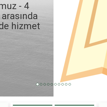
muz - 4
i arasında
nde hizmet