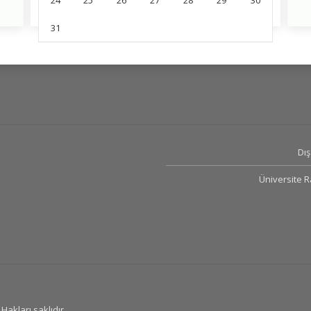
24
25
26
27
28
29
30
31
Dış 
Üniversite 
Hakları saklıdır..