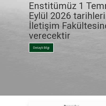
Enstitümüz 1 Tem
Eylül 2026 tarihler
İletişim Fakültesi
verecektir
Detaylı Bilgi