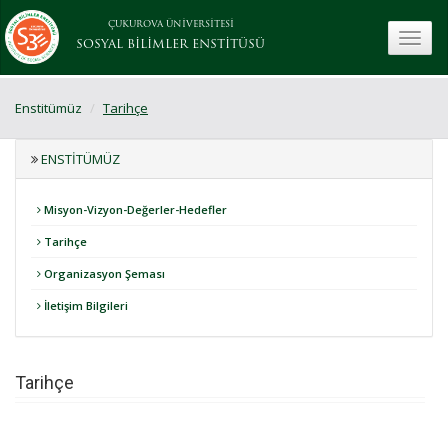
ÇUKUROVA ÜNİVERSİTESİ
toggle
SOSYAL BİLİMLER ENSTİTÜSÜ
Enstitümüz
Tarihçe
ENSTITÜMÜZ
Misyon-Vizyon-Değerler-Hedefler
Tarihçe
Organizasyon Şeması
İletişim Bilgileri
Tarihçe