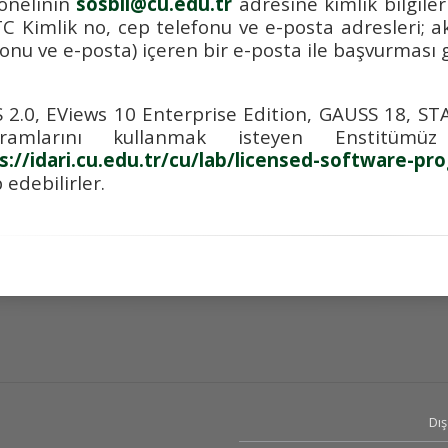
onelinin
sosbil@cu.edu.tr
adresine kimlik bilgiler
TC Kimlik no, cep telefonu ve e-posta adresleri; 
fonu ve e-posta) içeren bir e-posta ile başvurması
 2.0, EViews 10 Enterprise Edition, GAUSS 18, S
gramlarını kullanmak isteyen Enstitümüz 
s://idari.cu.edu.tr/cu/lab/licensed-software-pr
 edebilirler.
Dış 