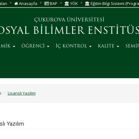
aları
Anasayfa
BAP
YÖK
Eğitim Bilgi Sistemi (Progra
ÇUKUROVA ÜNİVERSİTESİ
OSYAL BİLİMLER ENSTİTÜ
EMİK
ÖĞRENCİ
İÇ KONTROL
KALİTE
SEMİ
i
Lisanslı Yazılım
slı Yazılım