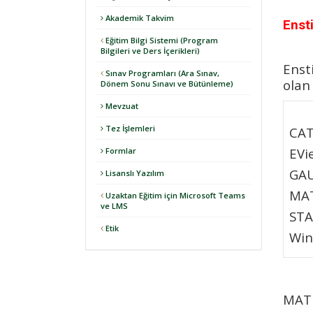
Akademik Takvim
Enst
Eğitim Bilgi Sistemi (Program
Bilgileri ve Ders İçerikleri)
Enst
Sınav Programları (Ara Sınav,
olan 
Dönem Sonu Sınavı ve Bütünleme)
Mevzuat
Tez İşlemleri
CAT
EVi
Formlar
GAU
Lisanslı Yazılım
MAT
Uzaktan Eğitim için Microsoft Teams
ve LMS
STA
Etik
Win
MATL