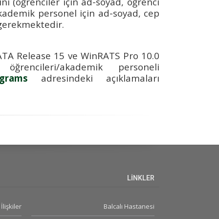
ini (öğrenciler için ad-soyad, öğrenci
akademik personel için ad-soyad, cep
 gerekmektedir.
TATA Release 15 ve WinRATS Pro 10.0
öğrencileri/akademik personeli
ograms
adresindeki açıklamaları
LİNKLER
İlişkiler
Balcalı Hastanesi