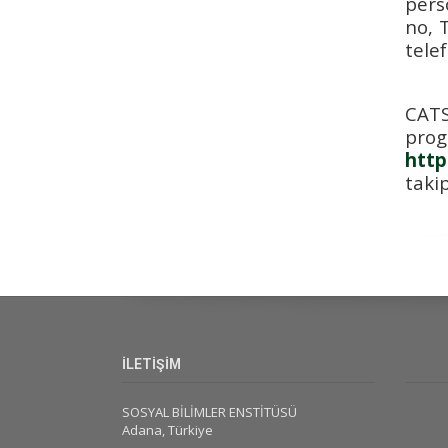
pers
no, 
tele
CATS
pro
http
takip
İLETİŞİM
SOSYAL BİLİMLER ENSTİTÜSÜ
Adana, Türkiye