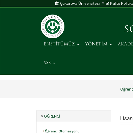
Çukurova Üniversitesi
Kalite Politik
S
ENSTİTÜMÜZ
YÖNETİM
AKAD
SSS
Öğrenc
ÖĞRENCI
Lisan
Öğrenci Otomasyonu