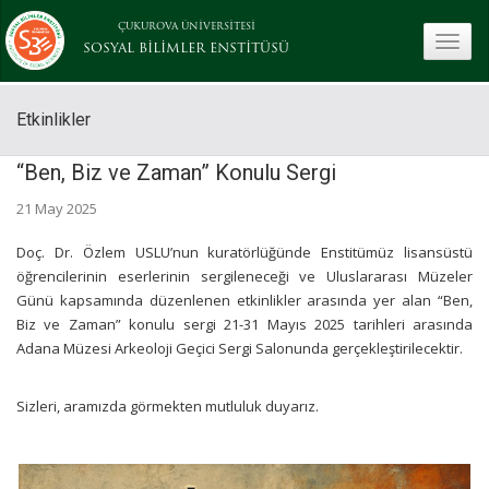
ÇUKUROVA ÜNİVERSİTESİ
toggle
SOSYAL BİLİMLER ENSTİTÜSÜ
Etkinlikler
“Ben, Biz ve Zaman” Konulu Sergi
21 May 2025
Doç. Dr. Özlem USLU’nun kuratörlüğünde Enstitümüz lisansüstü
öğrencilerinin eserlerinin sergileneceği ve Uluslararası Müzeler
Günü kapsamında düzenlenen etkinlikler arasında yer alan “Ben,
Biz ve Zaman” konulu sergi 21-31 Mayıs 2025 tarihleri arasında
Adana Müzesi Arkeoloji Geçici Sergi Salonunda gerçekleştirilecektir.
Sizleri, aramızda görmekten mutluluk duyarız.