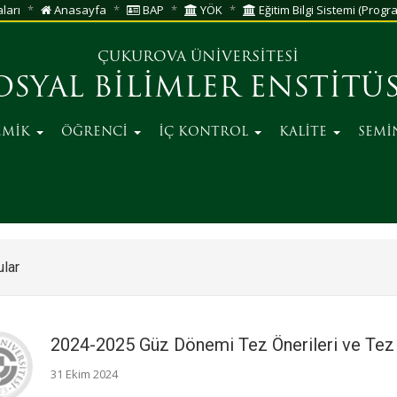
aları
Anasayfa
BAP
YÖK
Eğitim Bilgi Sistemi (Progra
ÇUKUROVA ÜNİVERSİTESİ
OSYAL BİLİMLER ENSTİTÜ
EMİK
ÖĞRENCİ
İÇ KONTROL
KALİTE
SEMİ
lar
2024-2025 Güz Dönemi Tez Önerileri ve Tez
31 Ekim 2024