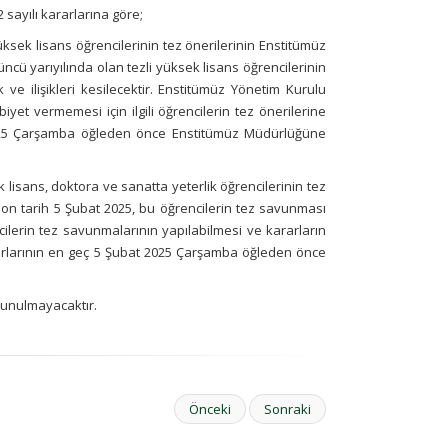
 sayılı kararlarına göre;
sek lisans öğrencilerinin tez önerilerinin Enstitümüz
ncü yarıyılında olan tezli yüksek lisans öğrencilerinin
ve ilişikleri kesilecektir. Enstitümüz Yönetim Kurulu
t vermemesi için ilgili öğrencilerin tez önerilerine
 2025 Çarşamba öğleden önce Enstitümüz Müdürlüğüne
isans, doktora ve sanatta yeterlik öğrencilerinin tez
n tarih 5 Şubat 2025, bu öğrencilerin tez savunması
encilerin tez savunmalarının yapılabilmesi ve kararların
arlarının en geç 5 Şubat 2025 Çarşamba öğleden önce
ulunulmayacaktır.
Önceki
Sonraki