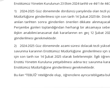
Enstitümüz Yönetim Kurulunun 23 Ekim 2024 tarihli ve 44/1 ile 44/2
1) 2024-2025 Güz döneminde dördüncü yarıyılında olan tezli yük
Müdürlüğüne gönderilmesi için son tarih 14 Şubat 2025’dir. Dördü
anılan tarihten sonra gönderilen önerileri dikkate alınmayacak 
Perşembe günleri toplandığından herhangi bir aksamaya sebebiye
ilişkin anabilim/anasanat dalı kararlarının en geç 12 Şubat
gönderilmesi gerekmektedir.
2) 2024-2025 Güz döneminde azami süresi dolacak tezli yüksek l
savunma kararının Enstitümüz Müdürlüğüne gönderilmesi için so
için son tarih ise 14 Şubat 2025 olarak belirlenmiştir. İlgili öğr
Enstitü Yönetim Kuruluna yetişebilmesi adına tez savunma kar
Enstitümüz Müdürlüğüne gönderilmesi gerekmektedir.
Bu ilan “TEBLİĞ” niteliğinde olup, öğrencilere ayrıca tebligatta b