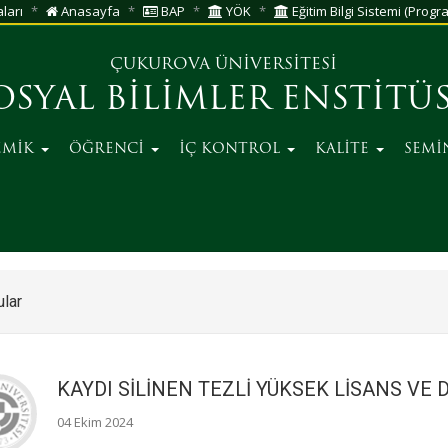
aları
Anasayfa
BAP
YÖK
Eğitim Bilgi Sistemi (Progra
ÇUKUROVA ÜNİVERSİTESİ
OSYAL BİLİMLER ENSTİTÜ
EMİK
ÖĞRENCİ
İÇ KONTROL
KALİTE
SEMİ
lar
KAYDI SİLİNEN TEZLİ YÜKSEK LİSANS VE
04 Ekim 2024