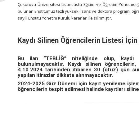
Çukurova Üniversitesi Lisansüstü Eğitim ve Öğretim Yönetmeliğin
bulunan Enstitümüz tezli yüksek lisans ve doktora programı öğrenci
sayılı Enstitü Yönetim Kurulu kararları ile silinmiştir.
Kaydı Silinen Öğrencilerin Listesi İçin
Bu ilan “TEBLİĞ” niteliğinde olup, kaydı s
bulunulmayacaktır. Kaydı silinen öğrencilerin, y
4.10.2024 tarihinden itibaren 30 (otuz) gün s
yapılan itirazlar dikkate alınmayacaktır.
2024-2025 Güz Dönemi için kayıt yenileme işle
öğrencilerin tespit edilmesi halinde kayıtları siline