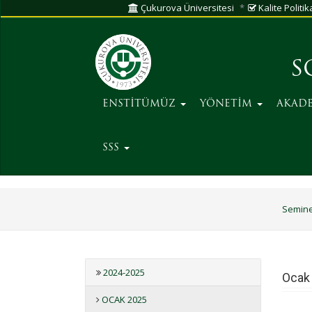
Çukurova Üniversitesi
Kalite Politik
S
ENSTİTÜMÜZ
YÖNETİM
AKAD
SSS
Semine
2024-2025
Ocak
OCAK 2025