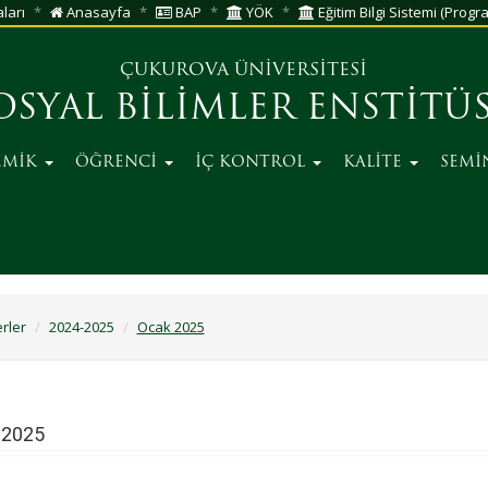
aları
Anasayfa
BAP
YÖK
Eğitim Bilgi Sistemi (Progra
ÇUKUROVA ÜNİVERSİTESİ
OSYAL BİLİMLER ENSTİTÜ
EMİK
ÖĞRENCİ
İÇ KONTROL
KALİTE
SEMİ
rler
2024-2025
Ocak 2025
 2025